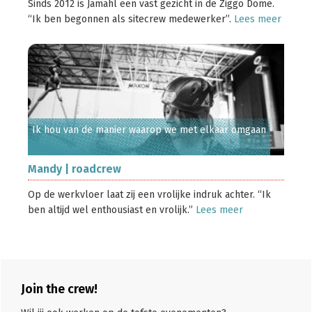
Sinds 2012 is Jamahl een vast gezicht in de Ziggo Dome.
“Ik ben begonnen als sitecrew medewerker”.
Lees meer
Ik hou van de manier waarop we met elkaar omgaan
Mandy | roadcrew
Op de werkvloer laat zij een vrolijke indruk achter. “Ik
ben altijd wel enthousiast en vrolijk.”
Lees meer
Primaire
Join the crew!
Sidebar