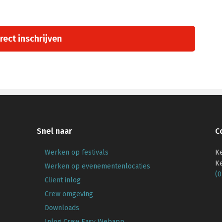
rect inschrijven
Snel naar
C
Werken op festivals
Ke
K
Werken op evenementenlocaties
(0
Client inlog
Crew omgeving
Downloads
Inlog Crew Easy Webapp