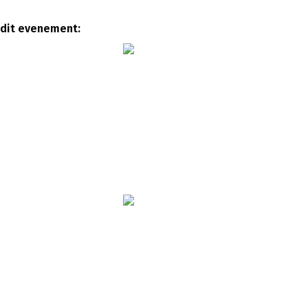
UND EVENTCREW
HEFTRUCKCHAUFFEUR
 dit evenement:
ISCHE CREW
PODIUMBOUWER