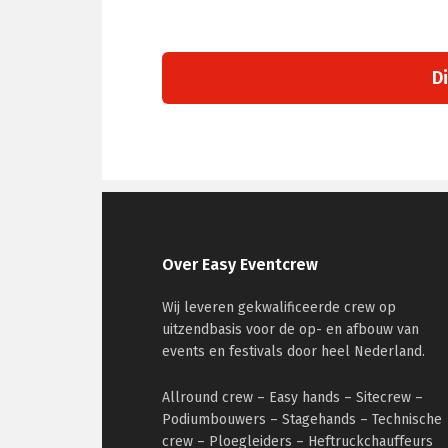
Di
Footer
Over Easy Eventcrew
Wij leveren gekwalificeerde crew op
uitzendbasis voor de op- en afbouw van
events en festivals door heel Nederland.
Allround crew – Easy hands – Sitecrew –
Podiumbouwers – Stagehands – Technische
crew – Ploegleiders – Heftruckchauffeurs