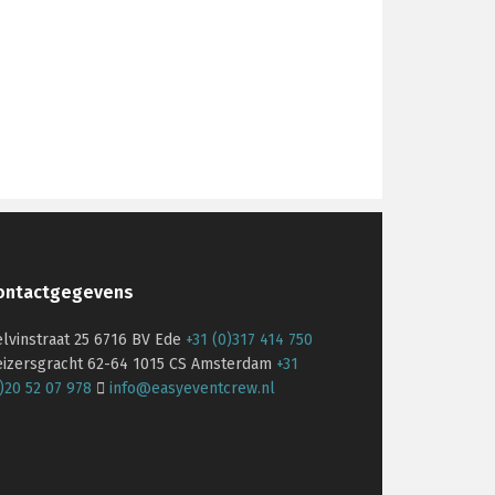
ontactgegevens
lvinstraat 25 6716 BV Ede
+31 (0)317 414 750
eizersgracht 62-64 1015 CS Amsterdam
+31
)20 52 07 978
info@easyeventcrew.nl