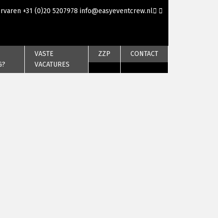
ervaren
+31 (0)20 5207978
info@easyeventcrew.nl
VASTE
ZZP
CONTACT
G?
VACATURES